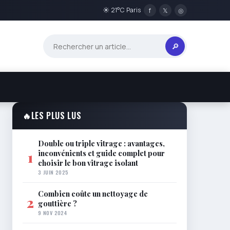
☀ 21°C Paris
f
𝕏
◎
🔎
🔥
LES PLUS LUS
Double ou triple vitrage : avantages,
inconvénients et guide complet pour
1
choisir le bon vitrage isolant
3 JUIN 2025
Combien coûte un nettoyage de
2
gouttière ?
9 NOV 2024