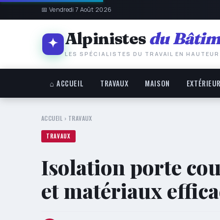
📅 Vendredi 7 Août 2026
Alpinistes
du Bâtim
LES SPÉCIALISTES DU TRAVAIL EN HAUTEUR
⌂ ACCUEIL
TRAVAUX
MAISON
EXTÉRIEU
ACCUEIL
›
TRAVAUX
TRAVAUX
Isolation porte cou
et matériaux effic