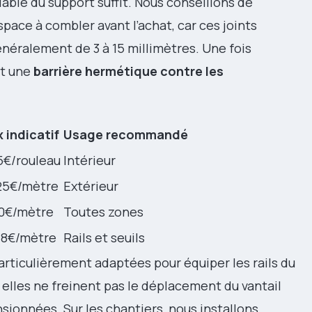
lable du support suffit. Nous conseillons de
pace à combler avant l’achat, car ces joints
énéralement de 3 à 15 millimètres. Une fois
nt une
barrière hermétique contre les
x indicatif
Usage recommandé
5€/rouleau
Intérieur
25€/mètre
Extérieur
0€/mètre
Toutes zones
18€/mètre
Rails et seuils
articulièrement adaptées pour équiper les rails du
elles ne freinent pas le déplacement du vantail
ionnées. Sur les chantiers, nous installons