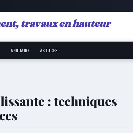
ent, travaux en hauteur
R
ANNUAIRE
ASTUCES
lissante : techniques
aces