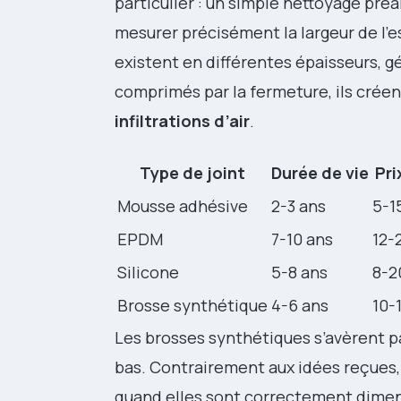
particulier : un simple nettoyage préa
mesurer précisément la largeur de l’es
existent en différentes épaisseurs, g
comprimés par la fermeture, ils crée
infiltrations d’air
.
Type de joint
Durée de vie
Pri
Mousse adhésive
2-3 ans
5-1
EPDM
7-10 ans
12-
Silicone
5-8 ans
8-2
Brosse synthétique
4-6 ans
10-
Les brosses synthétiques s’avèrent p
bas. Contrairement aux idées reçues, 
quand elles sont correctement dimens