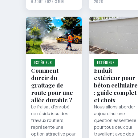
6 AOÛT 2026
·
3 MIN
2026
EXTÉRIEUR
EXTÉRIEUR
Comment
Enduit
durcir du
extérieur pour
grattage de
béton cellulaire
route pour une
: guide complet
allée durable ?
et choix
Le fraisat d’enrobé,
Nous allons aborder
ce résidu issu des
aujourd’hui une
travaux routiers,
question essentielle
représente une
pour tous ceux qui
option attractive pour
travaillent avec des