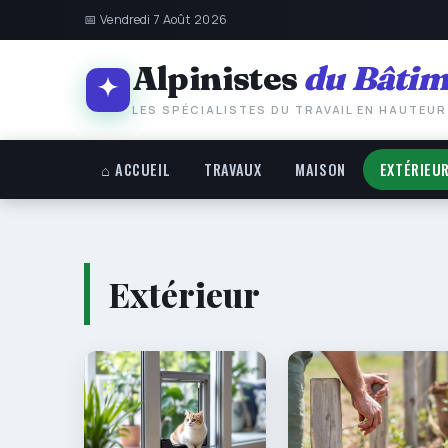
📅 Vendredi 7 Août 2026
Alpinistes
du Bâtim
LES SPÉCIALISTES DU TRAVAIL EN HAUTEUR
⌂ ACCUEIL
TRAVAUX
MAISON
EXTÉRIEU
Extérieur