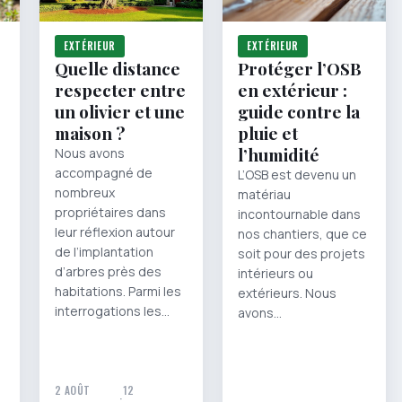
EXTÉRIEUR
EXTÉRIEUR
Quelle distance
Protéger l’OSB
respecter entre
en extérieur :
un olivier et une
guide contre la
maison ?
pluie et
l’humidité
Nous avons
accompagné de
L’OSB est devenu un
nombreux
matériau
propriétaires dans
incontournable dans
leur réflexion autour
nos chantiers, que ce
de l’implantation
soit pour des projets
d’arbres près des
intérieurs ou
habitations. Parmi les
extérieurs. Nous
interrogations les…
avons…
2 AOÛT
12
·