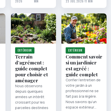
2026
MIN
23 JUIL 2026
·
11 MIN
EXTÉRIEUR
EXTÉRIEUR
Terrain
Comment savoir
d’agrément :
si un jardinier
guide complet
est agréé :
pour choisir et
guide complet
aménager
Confier l’entretien de
votre jardin à un
Nous observons
professionnel ne se
depuis quelques
fait pas à la légère.
années un intérêt
Nous savons qu’un
croissant pour les
espace extérieur…
parcelles destinées