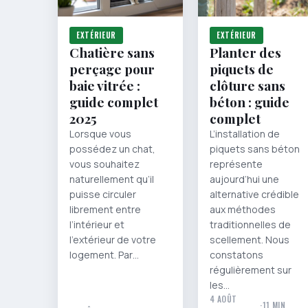
EXTÉRIEUR
EXTÉRIEUR
Chatière sans
Planter des
perçage pour
piquets de
baie vitrée :
clôture sans
guide complet
béton : guide
2025
complet
Lorsque vous
L’installation de
possédez un chat,
piquets sans béton
vous souhaitez
représente
naturellement qu’il
aujourd’hui une
puisse circuler
alternative crédible
librement entre
aux méthodes
l’intérieur et
traditionnelles de
l’extérieur de votre
scellement. Nous
logement. Par…
constatons
régulièrement sur
les…
4 AOÛT
·
11 MIN