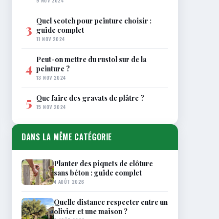
9 NOV 2024
Quel scotch pour peinture choisir :
3
guide complet
11 NOV 2024
Peut-on mettre du rustol sur de la
4
peinture ?
13 NOV 2024
Que faire des gravats de plâtre ?
5
15 NOV 2024
DANS LA MÊME CATÉGORIE
Planter des piquets de clôture
sans béton : guide complet
4 AOÛT 2026
Quelle distance respecter entre un
olivier et une maison ?