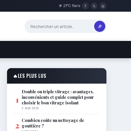
☀ 21°C Paris
f
𝕏
◎
🔎
🔥
LES PLUS LUS
Double ou triple vitrage : avantages,
inconvénients et guide complet pour
1
choisir le bon vitrage isolant
3 JUIN 2025
Combien coûte un nettoyage de
2
gouttière ?