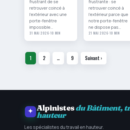
frustrant de se
frustrante : se
retrouver coincé à
retrouver coincé à
l’extérieur avec une
l’extérieur parce que
porte-fenêtre
notre porte-fenêtre
impossible…
ne dispose pas…
31 MAI 2026
·
10 MIN
21 MAI 2026
·
10 MIN
Pagination
1
2
…
9
Suivant ›
des
publications
Alpinistes
du Bâtiment, t
hauteur
Les spécialistes du travail en hauteur.