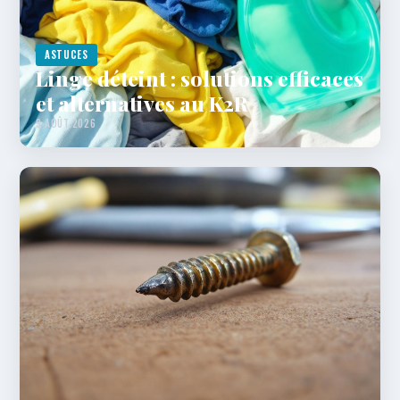
ASTUCES
Linge déteint : solutions efficaces
et alternatives au K2R
9 AOÛT 2026