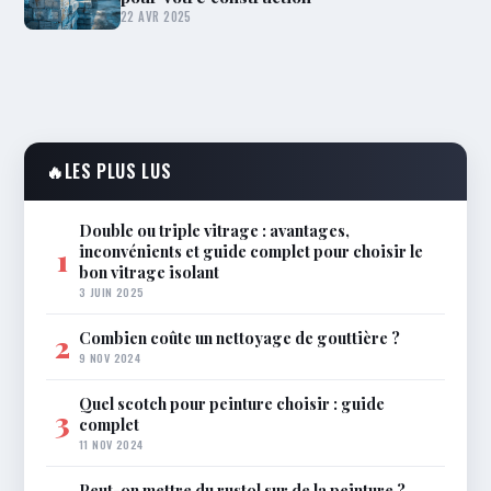
22 AVR 2025
🔥
LES PLUS LUS
Double ou triple vitrage : avantages,
inconvénients et guide complet pour choisir le
1
bon vitrage isolant
3 JUIN 2025
Combien coûte un nettoyage de gouttière ?
2
9 NOV 2024
Quel scotch pour peinture choisir : guide
3
complet
11 NOV 2024
Peut-on mettre du rustol sur de la peinture ?