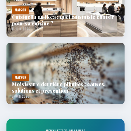
MAISON
Cuisinella ou Ikea : quel cuisiniste choisir
pour sa cuisine ?
11 JUIN 2026
MAISON
Moisissure derrière plinthes : causes,
solutions et prévention
9 JUIN 2026
NEWSLETTER GRATUITE