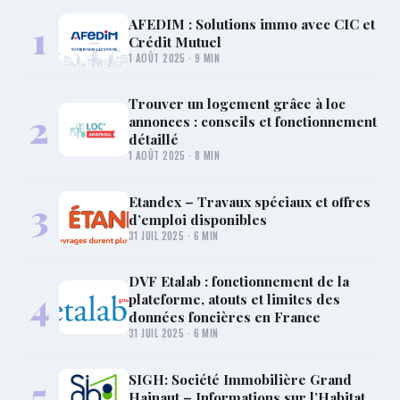
AFEDIM : Solutions immo avec CIC et
1
Crédit Mutuel
1 AOÛT 2025 · 9 MIN
Trouver un logement grâce à loc
2
annonces : conseils et fonctionnement
détaillé
1 AOÛT 2025 · 8 MIN
Etandex – Travaux spéciaux et offres
3
d’emploi disponibles
31 JUIL 2025 · 6 MIN
DVF Etalab : fonctionnement de la
4
plateforme, atouts et limites des
données foncières en France
31 JUIL 2025 · 6 MIN
SIGH: Société Immobilière Grand
5
Hainaut – Informations sur l’Habitat