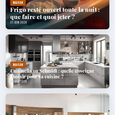
MAISON
Frigo resté ouvert toute la nuit :
que faire et quoi jeter ?
21 JUIN 2026
MAISON
Cuisinella ou Schmidt : quelle enseigne
choisir pour sa cuisine ?
14 JUIN 2026