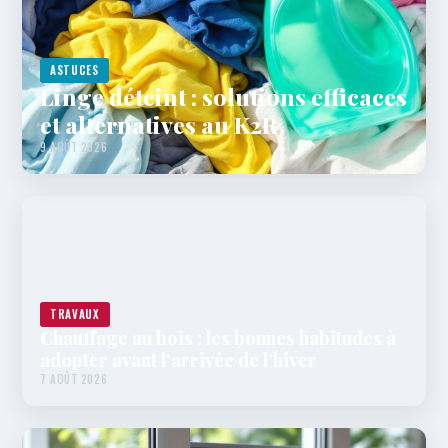
ASTUCES
Linge déteint : solutions efficaces
et alternatives au K2R
9 AOÛT 2026
TRAVAUX
Chauffage au bois : les bonnes habitudes à
adopter avant l’arrivée de l’hiver
7 AOÛT 2026