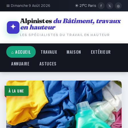
📅 Dimanche 9 Août 2026
☀ 21°C Paris
f
𝕏
◎
Alpinistes
du Bâtiment, travaux
en hauteur
LES SPÉCIALISTES DU TRAVAIL EN HAUTEUR
⌂ ACCUEIL
TRAVAUX
MAISON
EXTÉRIEUR
ANNUAIRE
ASTUCES
Alpinistes du Bâtiment, tra
À LA UNE