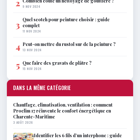
Combien coûte un nettoyage de gouttière ?
2
9 NOV 2024
Quel scotch pour peinture choisir : guide
3
complet
11 NOV 2024
Peut-on mettre du rustol sur de la peinture ?
4
13 NOV 2024
Que faire des gravats de plâtre ?
5
15 NOV 2024
DANS LA MÊME CATÉGORIE
Chauffage, climatisation, ventilation : comment
Proclim 17 réinvente le confort énergétique en
Charente-Maritime
3 AOÛT 2026
Identifier les 6 fils d’un interphone : guide