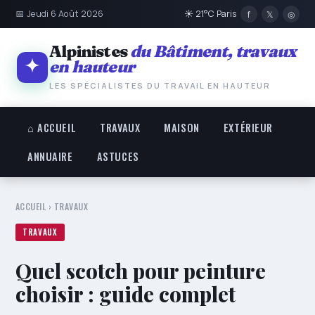
📅 Jeudi 6 Août 2026
☀ 21°C Paris
f
𝕏
◎
Alpinistes
du Bâtiment, travaux
en hauteur
LES SPÉCIALISTES DU TRAVAIL EN HAUTEUR
⌂ ACCUEIL
TRAVAUX
MAISON
EXTÉRIEUR
ANNUAIRE
ASTUCES
ACCUEIL
›
TRAVAUX
TRAVAUX
Quel scotch pour peinture
choisir : guide complet