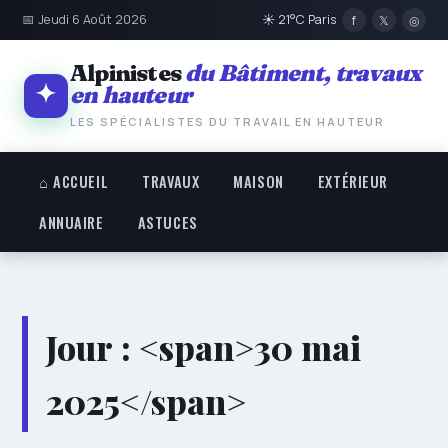
📅 Jeudi 6 Août 2026
☀ 21°C Paris
f
𝕏
◎
Alpinistes
du Bâtiment, travaux
en hauteur
LES SPÉCIALISTES DU TRAVAIL EN HAUTEUR
⌂ ACCUEIL
TRAVAUX
MAISON
EXTÉRIEUR
ANNUAIRE
ASTUCES
Jour : <span>30 mai
2025</span>