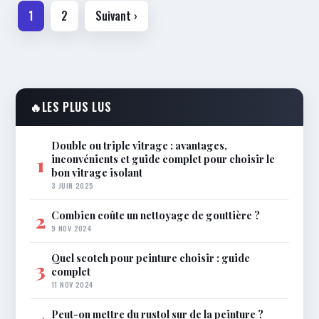
Pagination
1
2
Suivant ›
des
publications
🔥
LES PLUS LUS
Double ou triple vitrage : avantages,
inconvénients et guide complet pour choisir le
1
bon vitrage isolant
3 JUIN 2025
Combien coûte un nettoyage de gouttière ?
2
9 NOV 2024
Quel scotch pour peinture choisir : guide
3
complet
11 NOV 2024
Peut-on mettre du rustol sur de la peinture ?