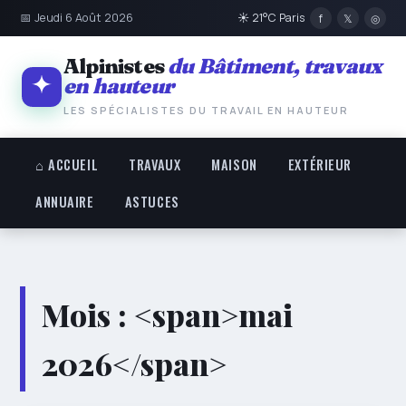
📅 Jeudi 6 Août 2026
☀ 21°C Paris
f
𝕏
◎
Alpinistes
du Bâtiment, travaux
en hauteur
LES SPÉCIALISTES DU TRAVAIL EN HAUTEUR
⌂ ACCUEIL
TRAVAUX
MAISON
EXTÉRIEUR
ANNUAIRE
ASTUCES
Mois : <span>mai
2026</span>