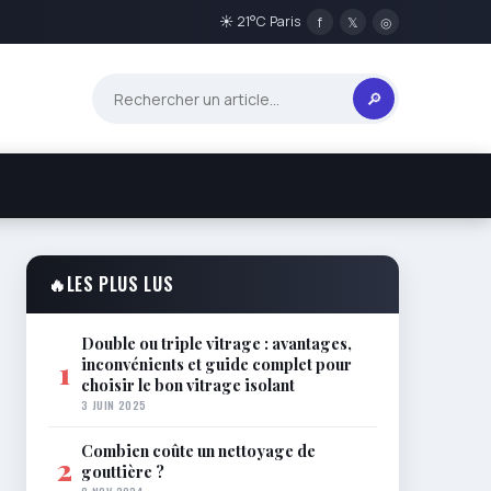
☀ 21°C Paris
f
𝕏
◎
🔎
🔥
LES PLUS LUS
Double ou triple vitrage : avantages,
inconvénients et guide complet pour
1
choisir le bon vitrage isolant
3 JUIN 2025
Combien coûte un nettoyage de
2
gouttière ?