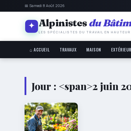
📅 Samedi 8 Août 2026
Alpinistes
du Bâtim
LES SPÉCIALISTES DU TRAVAIL EN HAUTEUR
⌂ ACCUEIL
TRAVAUX
MAISON
EXTÉRIEU
Jour : <span>2 juin 