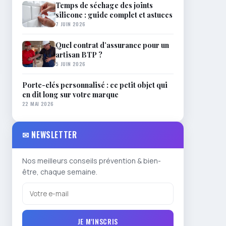
Temps de séchage des joints
silicone : guide complet et astuces
7 JUIN 2026
Quel contrat d’assurance pour un
artisan BTP ?
5 JUIN 2026
Porte-clés personnalisé : ce petit objet qui
en dit long sur votre marque
22 MAI 2026
✉ NEWSLETTER
Nos meilleurs conseils prévention & bien-
être, chaque semaine.
JE M'INSCRIS