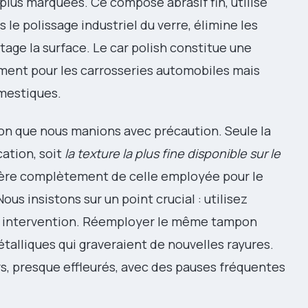
 plus marquées. Ce composé abrasif fin, utilisé
le polissage industriel du verre, élimine les
age la surface. Le car polish constitue une
ement pour les carrosseries automobiles mais
mestiques.
ion que nous manions avec précaution. Seule la
ation, soit
la texture la plus fine disponible sur le
ffère complètement de celle employée pour le
us insistons sur un point crucial : utilisez
e intervention. Réemployer le même tampon
étalliques qui graveraient de nouvelles rayures.
, presque effleurés, avec des pauses fréquentes