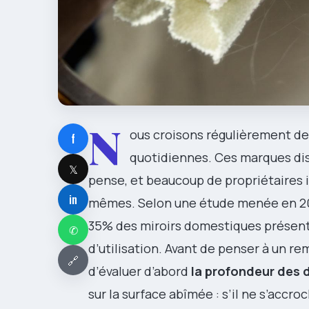
N
ous croisons régulièrement de
f
quotidiennes. Ces marques dis
𝕏
pense, et beaucoup de propriétaires i
in
mêmes. Selon une étude menée en 2023
35% des miroirs domestiques présente
✆
d’utilisation. Avant de penser à un
🔗
d’évaluer d’abord
la profondeur des 
sur la surface abîmée : s’il ne s’acc