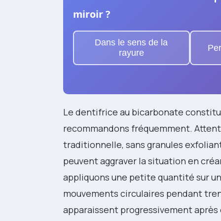
miroir ?
Dans le sens de la
Per
rayure
Le dentifrice au bicarbonate consti
recommandons fréquemment. Attention
traditionnelle, sans granules exfolian
peuvent aggraver la situation en cré
appliquons une petite quantité sur u
mouvements circulaires pendant tre
apparaissent progressivement après 