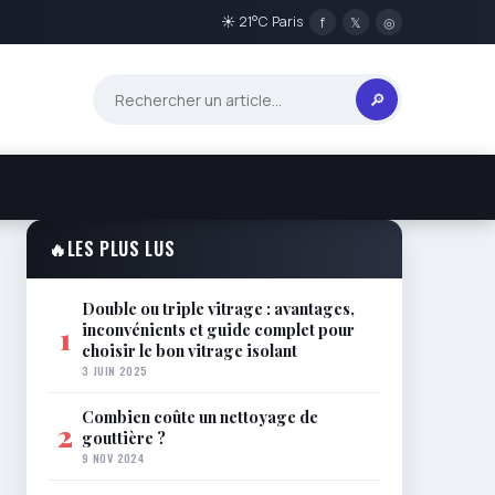
☀ 21°C Paris
f
𝕏
◎
🔎
🔥
LES PLUS LUS
Double ou triple vitrage : avantages,
inconvénients et guide complet pour
1
choisir le bon vitrage isolant
3 JUIN 2025
Combien coûte un nettoyage de
2
gouttière ?
9 NOV 2024