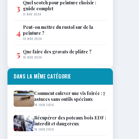
Quel scotch pour peinture choisir :
3
guide complet
11 NOV 2024
Peut-on mettre du rustol sur de la
4
peinture ?
13 NOV 2024
Que faire des gravats de plâtre ?
5
15 NOV 2024
DANS LA MÊME CATÉGORIE
Comment enlever une vis foirée : 7
astuces sans outils spéciaux
18 JUIN 2026
Récupérer des poteaux bois EDF :
interdit et dangereux
16 JUIN 2026