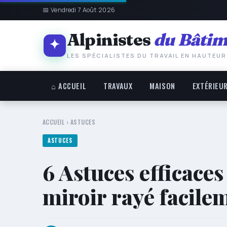
📅 Vendredi 7 Août 2026
Alpinistes
du Bâtim
LES SPÉCIALISTES DU TRAVAIL EN HAUTEUR
⌂ ACCUEIL
TRAVAUX
MAISON
EXTÉRIEU
ACCUEIL
›
ASTUCES
ASTUCES
6 Astuces efficace
miroir rayé facile