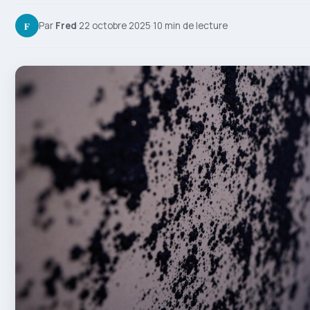
F
Par
Fred
·
22 octobre 2025
·
10 min de lecture