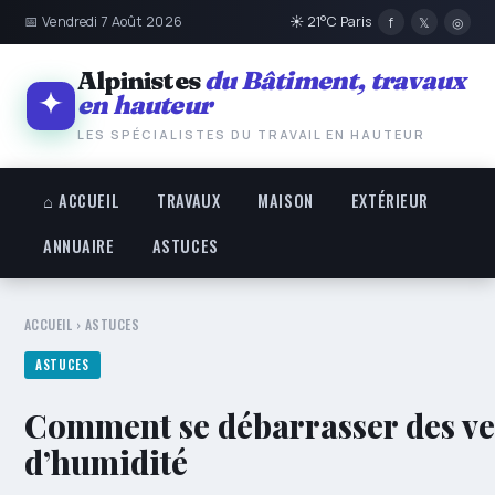
📅 Vendredi 7 Août 2026
☀ 21°C Paris
f
𝕏
◎
Alpinistes
du Bâtiment, travaux
en hauteur
LES SPÉCIALISTES DU TRAVAIL EN HAUTEUR
⌂ ACCUEIL
TRAVAUX
MAISON
EXTÉRIEUR
ANNUAIRE
ASTUCES
ACCUEIL
›
ASTUCES
ASTUCES
Comment se débarrasser des ve
d’humidité