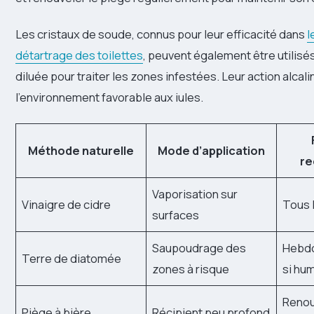
Les cristaux de soude, connus pour leur efficacité dans
l
détartrage des toilettes
, peuvent également être utilisé
diluée pour traiter les zones infestées. Leur action alcal
l’environnement favorable aux iules.
Méthode naturelle
Mode d’application
r
Vaporisation sur
Vinaigre de cidre
Tous l
surfaces
Saupoudrage des
Hebdo
Terre de diatomée
zones à risque
si hum
Renou
Piège à bière
Récipient peu profond