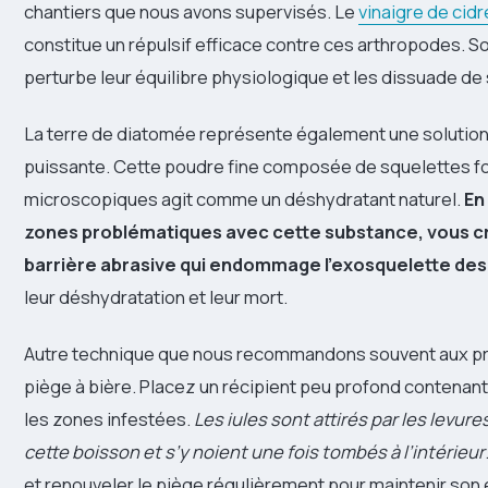
chantiers que nous avons supervisés. Le
vinaigre de cid
constitue un répulsif efficace contre ces arthropodes. So
perturbe leur équilibre physiologique et les dissuade de s
La terre de diatomée représente également une solution
puissante. Cette poudre fine composée de squelettes fo
microscopiques agit comme un déshydratant naturel.
En
zones problématiques avec cette substance, vous c
barrière abrasive qui endommage l’exosquelette des 
leur déshydratation et leur mort.
Autre technique que nous recommandons souvent aux prop
piège à bière. Placez un récipient peu profond contenant
les zones infestées.
Les iules sont attirés par les levu
cette boisson et s’y noient une fois tombés à l’intérieur
et renouveler le piège régulièrement pour maintenir son e