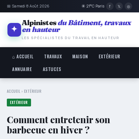
📅 Samedi 8 Août 2026
☀ 21°C Paris
f
𝕏
◎
Alpinistes
du Bâtiment, travaux
en hauteur
LES SPÉCIALISTES DU TRAVAIL EN HAUTEUR
⌂ ACCUEIL
TRAVAUX
MAISON
EXTÉRIEUR
ANNUAIRE
ASTUCES
ACCUEIL
›
EXTÉRIEUR
EXTÉRIEUR
Comment entretenir son
barbecue en hiver ?