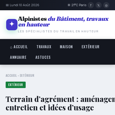
📅 Lundi 10 Août 2026
☀ 21°C Paris
f
𝕏
◎
Alpinistes
du Bâtiment, travaux
en hauteur
LES SPÉCIALISTES DU TRAVAIL EN HAUTEUR
⌂ ACCUEIL
TRAVAUX
MAISON
EXTÉRIEUR
ANNUAIRE
ASTUCES
ACCUEIL
›
EXTÉRIEUR
EXTÉRIEUR
Terrain d’agrément : aménage
entretien et idées d’usage