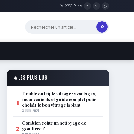
☀ 21°C Paris
f
𝕏
◎
🔎
🔥
LES PLUS LUS
Double ou triple vitrage : avantages,
inconvénients et guide complet pour
1
choisir le bon vitrage isolant
3 JUIN 2025
Combien coûte un nettoyage de
2
gouttière ?