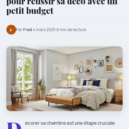
pour réussir sa déco avec un
petit budget
F
Par
Fred
·
4 mars 2025
·
6 min de lecture
D
écorer sa chambre est une étape cruciale