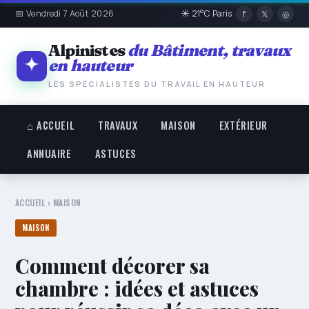
📅 Vendredi 7 Août 2026
☀ 21°C Paris
f
𝕏
◎
Alpinistes
du Bâtiment, travaux
en hauteur
LES SPÉCIALISTES DU TRAVAIL EN HAUTEUR
⌂ ACCUEIL
TRAVAUX
MAISON
EXTÉRIEUR
ANNUAIRE
ASTUCES
ACCUEIL
›
MAISON
MAISON
Comment décorer sa
chambre : idées et astuces