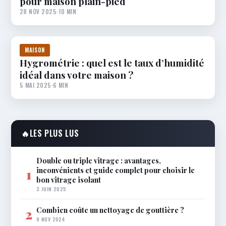
pour maison plain-pied
28 NOV 2025
·
10 MIN
MAISON
Hygrométrie : quel est le taux d’humidité
idéal dans votre maison ?
5 MAI 2025
·
6 MIN
🔥
LES PLUS LUS
Double ou triple vitrage : avantages,
inconvénients et guide complet pour choisir le
1
bon vitrage isolant
3 JUIN 2025
Combien coûte un nettoyage de gouttière ?
2
9 NOV 2024