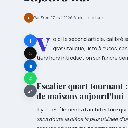
F
Par
Fred
·
27 mai 2026
·
6 min de lecture
V
oici le second article, calibr
f
gras/italique, liste à puces, s
𝕏
tiers hors introduction sur l’ancre d
in
✆
Escalier quart tournant :
🔗
de maisons aujourd’hui
Il y a des éléments d’architecture qui 
sans doute la pièce la plus utilisée d’