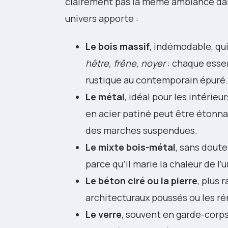
clairement pas la même ambiance dans
univers apporte :
Le bois massif
, indémodable, qu
hêtre, frêne, noyer
: chaque essen
rustique au contemporain épuré.
Le métal
, idéal pour les intérie
en acier patiné peut être étonn
des marches suspendues.
Le mixte bois-métal
, sans dout
parce qu’il marie la chaleur de l’
Le béton ciré ou la pierre
, plus 
architecturaux poussés ou les ré
Le verre
, souvent en garde-corps,