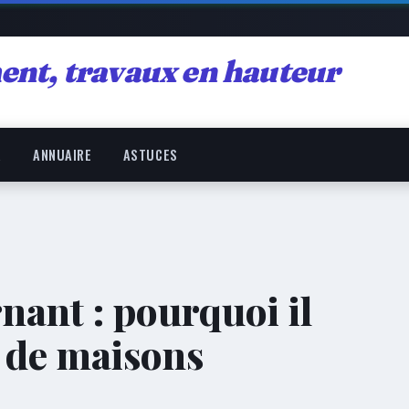
ent, travaux en hauteur
R
ANNUAIRE
ASTUCES
nant : pourquoi il
t de maisons