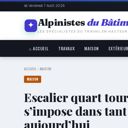
📅 Vendredi 7 Août 2026
Alpinistes
du Bâtim
LES SPÉCIALISTES DU TRAVAIL EN HAUTEUR
⌂ ACCUEIL
TRAVAUX
MAISON
EXTÉRIEU
ACCUEIL
›
MAISON
MAISON
Escalier quart tour
s’impose dans tan
aujourd’hui