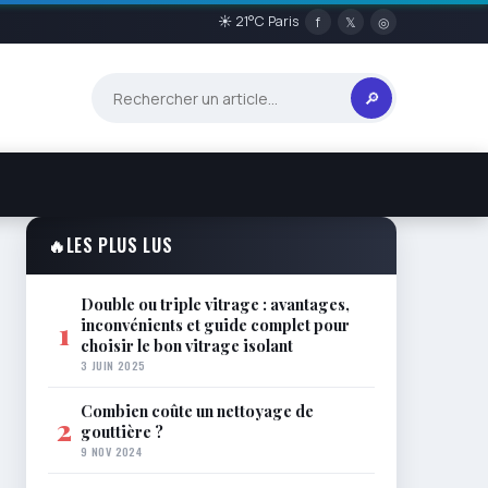
☀ 21°C Paris
f
𝕏
◎
🔎
🔥
LES PLUS LUS
Double ou triple vitrage : avantages,
inconvénients et guide complet pour
1
choisir le bon vitrage isolant
3 JUIN 2025
Combien coûte un nettoyage de
2
gouttière ?
9 NOV 2024