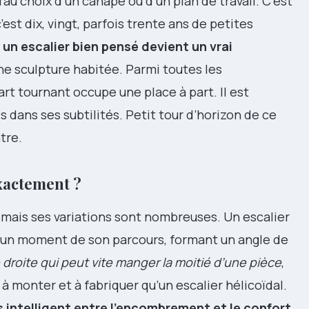
au choix d’un canapé ou d’un plan de travail. C’est
est dix, vingt, parfois trente ans de petites
,
un escalier bien pensé devient un vrai
ne sculpture habitée. Parmi toutes les
art tournant occupe une place à part. Il est
 dans ses subtilités. Petit tour d’horizon de ce
tre.
exactement ?
 mais ses variations sont nombreuses. Un escalier
à un moment de son parcours, formant un angle de
e droite qui peut vite manger la moitié d’une pièce
,
à monter et à fabriquer qu’un escalier hélicoïdal.
 intelligent entre l’encombrement et le confort