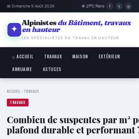
📅 Dimanche 9 Août 2026
☀ 21°C Paris
f
𝕏
◎
Alpinistes
du Bâtiment, travaux
en hauteur
LES SPÉCIALISTES DU TRAVAIL EN HAUTEUR
⌂ ACCUEIL
TRAVAUX
MAISON
EXTÉRIEUR
ANNUAIRE
ASTUCES
ACCUEIL
›
TRAVAUX
TRAVAUX
Combien de suspentes par m² p
plafond durable et performant 