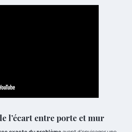
e l’écart entre porte et mur
urce exacte du problème
avant d’envisager une