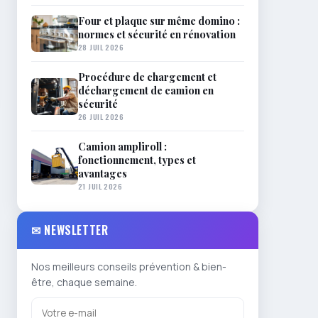
Four et plaque sur même domino :
normes et sécurité en rénovation
28 JUIL 2026
Procédure de chargement et
déchargement de camion en
sécurité
26 JUIL 2026
Camion ampliroll :
fonctionnement, types et
avantages
21 JUIL 2026
✉ NEWSLETTER
Nos meilleurs conseils prévention & bien-
être, chaque semaine.