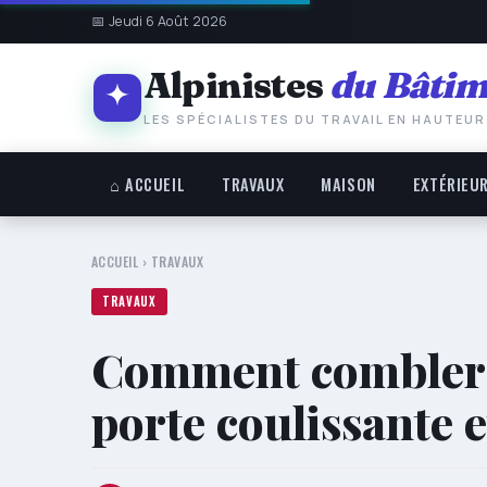
📅 Jeudi 6 Août 2026
Alpinistes
du Bâtim
LES SPÉCIALISTES DU TRAVAIL EN HAUTEUR
⌂ ACCUEIL
TRAVAUX
MAISON
EXTÉRIEU
ACCUEIL
›
TRAVAUX
TRAVAUX
Comment combler l
porte coulissante e