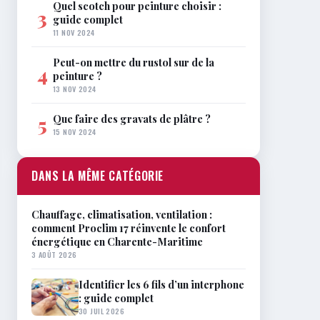
Quel scotch pour peinture choisir :
3
guide complet
11 NOV 2024
Peut-on mettre du rustol sur de la
4
peinture ?
13 NOV 2024
Que faire des gravats de plâtre ?
5
15 NOV 2024
DANS LA MÊME CATÉGORIE
Chauffage, climatisation, ventilation :
comment Proclim 17 réinvente le confort
énergétique en Charente-Maritime
3 AOÛT 2026
Identifier les 6 fils d’un interphone
: guide complet
30 JUIL 2026