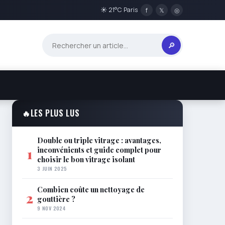
☀ 21°C Paris
f
𝕏
◎
🔎
🔥
LES PLUS LUS
Double ou triple vitrage : avantages,
inconvénients et guide complet pour
1
choisir le bon vitrage isolant
3 JUIN 2025
Combien coûte un nettoyage de
2
gouttière ?
9 NOV 2024