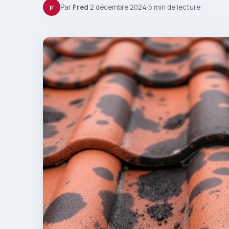
F
Par
Fred
·
2 décembre 2024
·
5 min de lecture