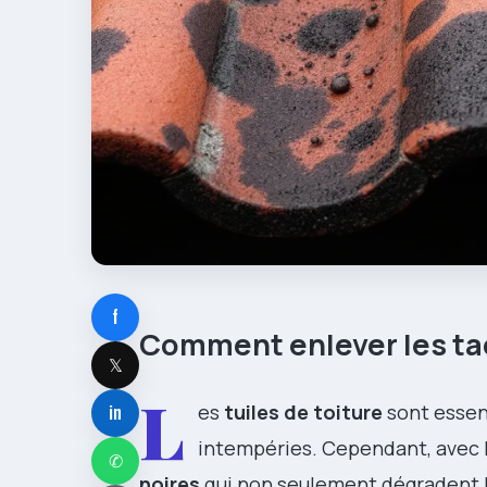
f
Comment enlever les tach
𝕏
L
in
es
tuiles de toiture
sont essen
intempéries. Cependant, avec 
✆
noires
qui non seulement dégradent l