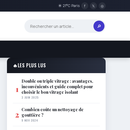
☀ 21°C Paris
f
𝕏
◎
🔎
🔥
LES PLUS LUS
Double ou triple vitrage : avantages,
inconvénients et guide complet pour
1
choisir le bon vitrage isolant
3 JUIN 2025
Combien coûte un nettoyage de
2
gouttière ?
9 NOV 2024