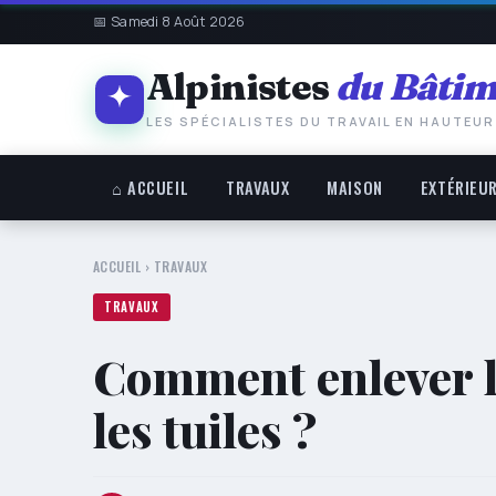
📅 Samedi 8 Août 2026
Alpinistes
du Bâtim
LES SPÉCIALISTES DU TRAVAIL EN HAUTEUR
⌂ ACCUEIL
TRAVAUX
MAISON
EXTÉRIEU
ACCUEIL
›
TRAVAUX
TRAVAUX
Comment enlever le
les tuiles ?