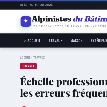
📅 Samedi 8 Août 2026
Alpinistes
du Bâtim
LES SPÉCIALISTES DU TRAVAIL EN HAUTEUR
⌂ ACCUEIL
TRAVAUX
MAISON
EXTÉRIEU
ACCUEIL
›
TRAVAUX
TRAVAUX
Échelle profession
les erreurs fréquen