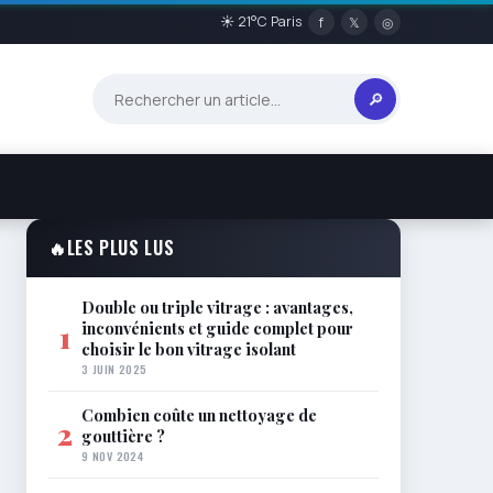
☀ 21°C Paris
f
𝕏
◎
🔎
🔥
LES PLUS LUS
Double ou triple vitrage : avantages,
inconvénients et guide complet pour
1
choisir le bon vitrage isolant
3 JUIN 2025
Combien coûte un nettoyage de
2
gouttière ?
9 NOV 2024