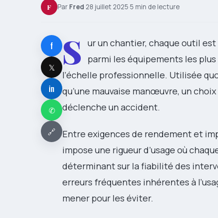
F
Par
Fred
·
28 juillet 2025
·
5 min de lecture
S
ur un chantier, chaque outil est
f
parmi les équipements les plus 
𝕏
l’échelle professionnelle. Utilisée q
in
qu’une mauvaise manœuvre, un choix 
déclenche un accident.
✆
🔗
Entre exigences de rendement et impé
impose une rigueur d’usage où chaque 
déterminant sur la fiabilité des inter
erreurs fréquentes inhérentes à l’usa
mener pour les éviter.