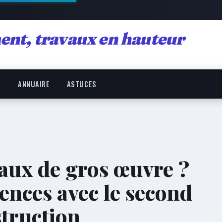
ent, travaux en hauteur
R
ANNUAIRE
ASTUCES
vaux de gros œuvre ?
rences avec le second
struction