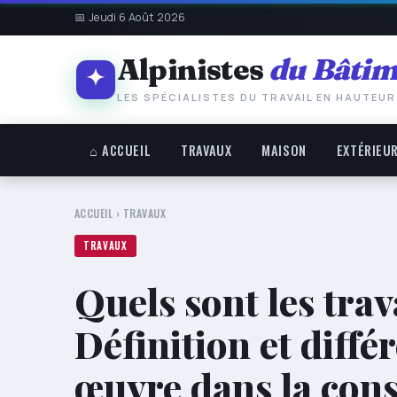
📅 Jeudi 6 Août 2026
Alpinistes
du Bâtim
LES SPÉCIALISTES DU TRAVAIL EN HAUTEUR
⌂ ACCUEIL
TRAVAUX
MAISON
EXTÉRIEU
ACCUEIL
›
TRAVAUX
TRAVAUX
Quels sont les tra
Définition et diffé
œuvre dans la con