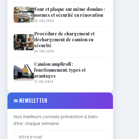
Four et plaque sur même domino :
normes et sécurité en rénovation
28 JUIL 2026
Procédure de chargement et
déchargement de camion en
sécurité
26 JUIL 2026
Camion ampliroll :
fonctionnement, types et
avantages
21 JUIL 2026
✉ NEWSLETTER
Nos meilleurs conseils prévention & bien-
être, chaque semaine.