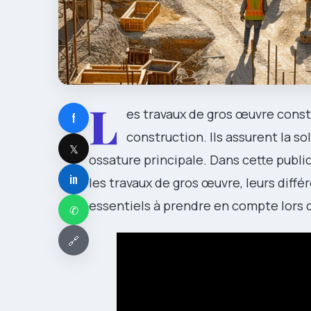
L
es travaux de gros œuvre cons
f
construction. Ils assurent la so
𝕏
ossature principale. Dans cette publi
in
les travaux de gros œuvre, leurs diff
essentiels à prendre en compte lors de
✆
🔗