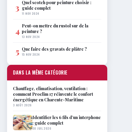
Quel scotch pour peinture choisir :
3
guide complet
11 NOV 2024
Peut-on mettre du rustol sur de la
4
peinture ?
13 NOV 2024
Que faire des gravats de plâtre ?
5
15 NOV 2024
DANS LA MÊME CATÉGORIE
Chauffage, climatisation, ventilation :
comment Proclim 17 réinvente le confort
énergétique en Charente-Maritime
3 AOÛT 2026
Identifier les 6 fils d’un interphone
: guide complet
30 JUIL 2026