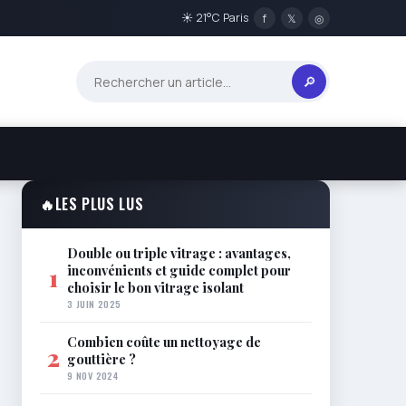
☀ 21°C Paris
f
𝕏
◎
🔎
🔥
LES PLUS LUS
Double ou triple vitrage : avantages,
inconvénients et guide complet pour
1
choisir le bon vitrage isolant
3 JUIN 2025
Combien coûte un nettoyage de
2
gouttière ?
9 NOV 2024