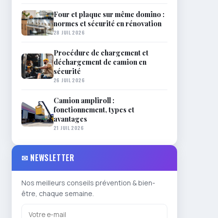
Four et plaque sur même domino :
normes et sécurité en rénovation
28 JUIL 2026
Procédure de chargement et
déchargement de camion en
sécurité
26 JUIL 2026
Camion ampliroll :
fonctionnement, types et
avantages
21 JUIL 2026
✉ NEWSLETTER
Nos meilleurs conseils prévention & bien-
être, chaque semaine.