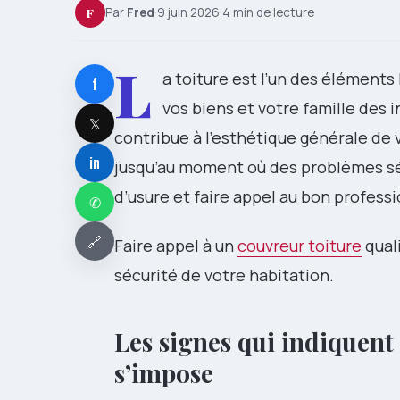
F
Par
Fred
·
9 juin 2026
·
4 min de lecture
L
a toiture est l’un des éléments
f
vos biens et votre famille des 
𝕏
contribue à l’esthétique générale de 
in
jusqu’au moment où des problèmes sér
d’usure et faire appel au bon profess
✆
🔗
Faire appel à un
couvreur toiture
quali
sécurité de votre habitation.
Les signes qui indiquent
s’impose