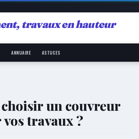
ent, travaux en hauteur
R
ANNUAIRE
ASTUCES
 choisir un couvreur
 vos travaux ?