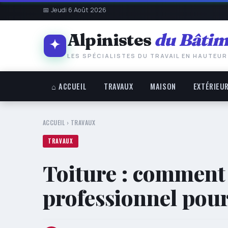
📅 Jeudi 6 Août 2026
Alpinistes
du Bâtim
LES SPÉCIALISTES DU TRAVAIL EN HAUTEUR
⌂ ACCUEIL
TRAVAUX
MAISON
EXTÉRIEU
ACCUEIL
›
TRAVAUX
TRAVAUX
Toiture : comment
professionnel pour