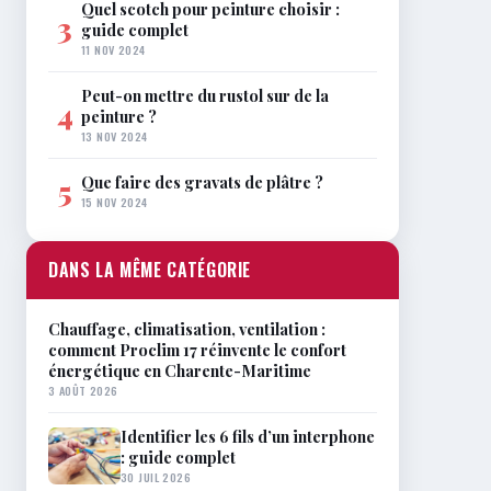
Quel scotch pour peinture choisir :
3
guide complet
11 NOV 2024
Peut-on mettre du rustol sur de la
4
peinture ?
13 NOV 2024
Que faire des gravats de plâtre ?
5
15 NOV 2024
DANS LA MÊME CATÉGORIE
Chauffage, climatisation, ventilation :
comment Proclim 17 réinvente le confort
énergétique en Charente-Maritime
3 AOÛT 2026
Identifier les 6 fils d’un interphone
: guide complet
30 JUIL 2026