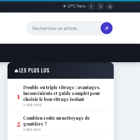
☀ 21°C Paris
f
𝕏
◎
🔎
🔥
LES PLUS LUS
Double ou triple vitrage : avantages,
inconvénients et guide complet pour
1
choisir le bon vitrage isolant
3 JUIN 2025
Combien coûte un nettoyage de
2
gouttière ?
9 NOV 2024