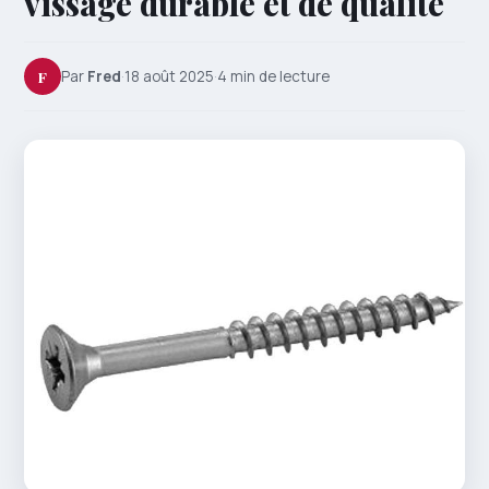
vissage durable et de qualité
F
Par
Fred
·
18 août 2025
·
4 min de lecture