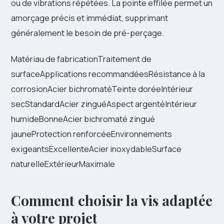
ou de vibrations répétées. La pointe effilée permet un
amorçage précis et immédiat, supprimant
généralement le besoin de pré-perçage.
Matériau de fabricationTraitement de
surfaceApplications recommandéesRésistance à la
corrosionAcier bichromatéTeinte doréeIntérieur
secStandardAcier zinguéAspect argentéIntérieur
humideBonneAcier bichromaté zingué
jauneProtection renforcéeEnvironnements
exigeantsExcellenteAcier inoxydableSurface
naturelleExtérieurMaximale
Comment choisir la vis adaptée
à votre projet