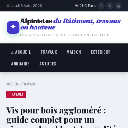
📅 Jeudi 6 Août 2026
☀ 21°C Paris
f
𝕏
◎
Alpinistes
du Bâtiment, travaux
en hauteur
LES SPÉCIALISTES DU TRAVAIL EN HAUTEUR
⌂ ACCUEIL
TRAVAUX
MAISON
EXTÉRIEUR
ANNUAIRE
ASTUCES
ACCUEIL
›
TRAVAUX
TRAVAUX
Vis pour bois aggloméré :
guide complet pour un