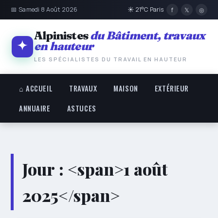
📅 Samedi 8 Août 2026
☀ 21°C Paris
f
𝕏
◎
Alpinistes
du Bâtiment, travaux
en hauteur
LES SPÉCIALISTES DU TRAVAIL EN HAUTEUR
⌂ ACCUEIL
TRAVAUX
MAISON
EXTÉRIEUR
ANNUAIRE
ASTUCES
Jour : <span>1 août
2025</span>