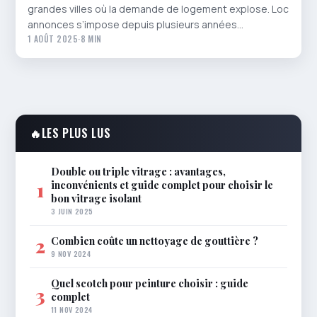
grandes villes où la demande de logement explose. Loc
annonces s’impose depuis plusieurs années…
1 AOÛT 2025
·
8 MIN
🔥
LES PLUS LUS
Double ou triple vitrage : avantages,
inconvénients et guide complet pour choisir le
1
bon vitrage isolant
3 JUIN 2025
Combien coûte un nettoyage de gouttière ?
2
9 NOV 2024
Quel scotch pour peinture choisir : guide
3
complet
11 NOV 2024