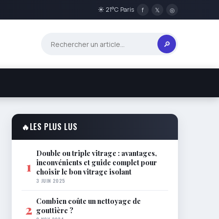
☀ 21°C Paris
f
𝕏
◎
🔎
🔥
LES PLUS LUS
Double ou triple vitrage : avantages,
inconvénients et guide complet pour
1
choisir le bon vitrage isolant
3 JUIN 2025
Combien coûte un nettoyage de
2
gouttière ?