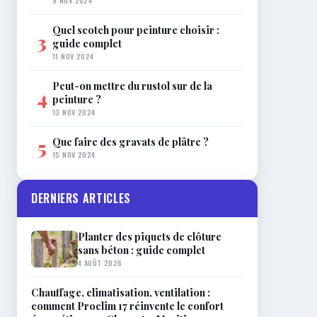
9 NOV 2024
Quel scotch pour peinture choisir :
3
guide complet
11 NOV 2024
Peut-on mettre du rustol sur de la
4
peinture ?
13 NOV 2024
Que faire des gravats de plâtre ?
5
15 NOV 2024
DERNIERS ARTICLES
Planter des piquets de clôture
sans béton : guide complet
4 AOÛT 2026
Chauffage, climatisation, ventilation :
comment Proclim 17 réinvente le confort