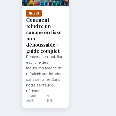
MAISON
Comment
teindre un
canapé en tissu
non
déhoussable :
guide complet
Rénover son mobilier
est l’une des
meilleures façons de
rafraîchir son intérieur
sans se ruiner. Dans
notre secteur du
bâtiment,…
13 AOÛT
9
·
2025
MIN