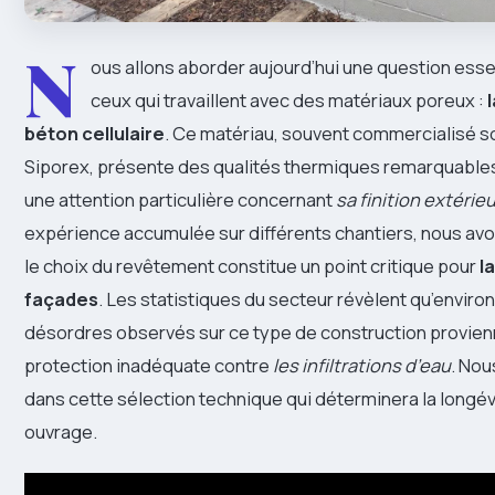
N
ous allons aborder aujourd’hui une question esse
ceux qui travaillent avec des matériaux poreux :
béton cellulaire
. Ce matériau, souvent commercialisé s
Siporex, présente des qualités thermiques remarquabl
une attention particulière concernant
sa finition extérie
expérience accumulée sur différents chantiers, nous av
le choix du revêtement constitue un point critique pour
l
façades
. Les statistiques du secteur révèlent qu’envir
désordres observés sur ce type de construction provien
protection inadéquate contre
les infiltrations d’eau
. Nou
dans cette sélection technique qui déterminera la longév
ouvrage.