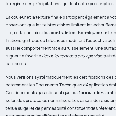
le régime des précipitations, guident notre prescription 
La couleur et la texture finale participent également à vo
observons que les teintes claires limitent les échauffem
été, réduisant ainsi
les contraintes thermiques
sur le m
finitions grattées ou talochées modifient l’aspect visuel
aussi le comportement face au ruissellement. Une surf
rugueuse favorise
l’écoulement des eaux pluviales
et ré
salissures.
Nous vérifions systématiquement les certifications des 
notamment les Documents Techniques d’Application émi
Ces documents garantissent que
les formulations ont
selon des protocoles normalisés. Les essais de résistan
tenue au gel et de perméabilité constituent des référen
pour comparer les différentes solutions du marché.