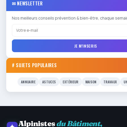
✉ NEWSLETTER
Nos meilleurs conseils prévention & bien-être, chaque semai
JE M'INSCRIS
# SUJETS POPULAIRES
ANNUAIRE
ASTUCES
EXTÉRIEUR
MAISON
TRAVAUX
U
Alpinistes
du Bâtiment,