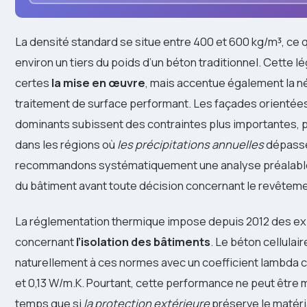
La densité standard se situe entre 400 et 600 kg/m³, ce 
environ un tiers du poids d’un béton traditionnel. Cette lé
certes
la mise en œuvre
, mais accentue également la n
traitement de surface performant. Les façades orientées
dominants subissent des contraintes plus importantes, 
dans les régions où
les précipitations annuelles
dépasse
recommandons systématiquement une analyse préalable 
du bâtiment avant toute décision concernant le revêteme
La réglementation thermique impose depuis 2012 des e
concernant
l’isolation des bâtiments
. Le béton cellulai
naturellement à ces normes avec un coefficient lambda 
et 0,13 W/m.K. Pourtant, cette performance ne peut être 
temps que si
la protection extérieure
préserve le matéri