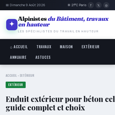
📅 Dimanche 9 Août 2026
☀ 21°C Paris
f
𝕏
◎
Alpinistes
du Bâtiment, travaux
en hauteur
LES SPÉCIALISTES DU TRAVAIL EN HAUTEUR
⌂ ACCUEIL
TRAVAUX
MAISON
EXTÉRIEUR
ANNUAIRE
ASTUCES
ACCUEIL
›
EXTÉRIEUR
EXTÉRIEUR
Enduit extérieur pour béton cel
guide complet et choix