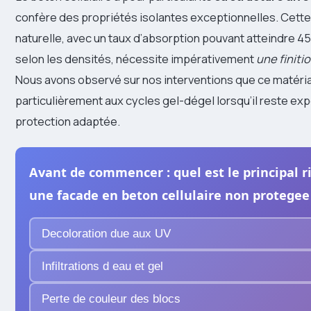
confère des propriétés isolantes exceptionnelles. Cette
naturelle, avec un taux d’absorption pouvant atteindre 
selon les densités, nécessite impérativement
une finiti
Nous avons observé sur nos interventions que ce matéria
particulièrement aux cycles gel-dégel lorsqu’il reste ex
protection adaptée.
Avant de commencer : quel est le principal r
une facade en beton cellulaire non protegee
Decoloration due aux UV
Infiltrations d eau et gel
Perte de couleur des blocs