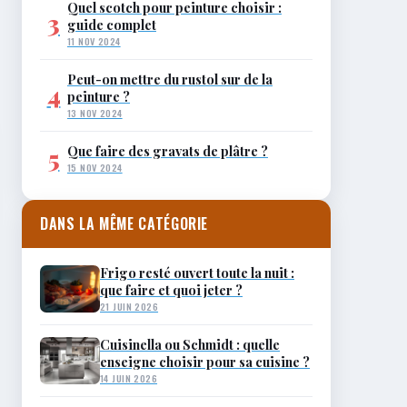
Quel scotch pour peinture choisir :
3
guide complet
11 NOV 2024
Peut-on mettre du rustol sur de la
4
peinture ?
13 NOV 2024
Que faire des gravats de plâtre ?
5
15 NOV 2024
DANS LA MÊME CATÉGORIE
Frigo resté ouvert toute la nuit :
que faire et quoi jeter ?
21 JUIN 2026
Cuisinella ou Schmidt : quelle
enseigne choisir pour sa cuisine ?
14 JUIN 2026