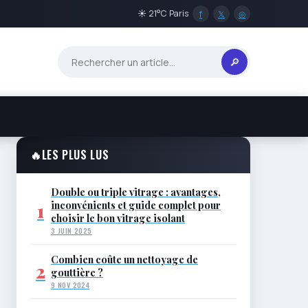
☀ 21°C Paris
f
𝕏
◎
🔎
🔥
LES PLUS LUS
Double ou triple vitrage : avantages,
inconvénients et guide complet pour
1
choisir le bon vitrage isolant
3 JUIN 2025
Combien coûte un nettoyage de
2
gouttière ?
9 NOV 2024