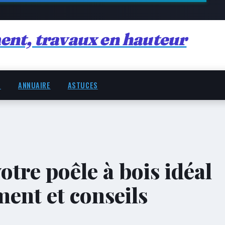
ent, travaux en hauteur
R
ANNUAIRE
ASTUCES
tre poêle à bois idéal
ment et conseils