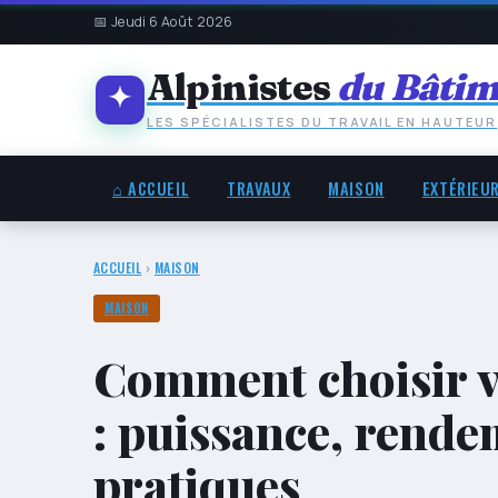
📅 Jeudi 6 Août 2026
Alpinistes
du Bâtim
LES SPÉCIALISTES DU TRAVAIL EN HAUTEUR
⌂ ACCUEIL
TRAVAUX
MAISON
EXTÉRIEU
ACCUEIL
›
MAISON
MAISON
Comment choisir vo
: puissance, rende
pratiques