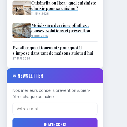
Cuisinella ou Ikea : quel cuisiniste
choisir pour sa cuisine ?
11 JUIN 2026
Moisissure derrière plinthes :
causes, solutions et prévention
9 JUIN 2026
Escalier quart tournant : pourquoi il
s’impose dans tant de maisons aujourd’hui
27 MAI 2026
✉ NEWSLETTER
Nos meilleurs conseils prévention & bien-
être, chaque semaine.
JE M'INSCRIS