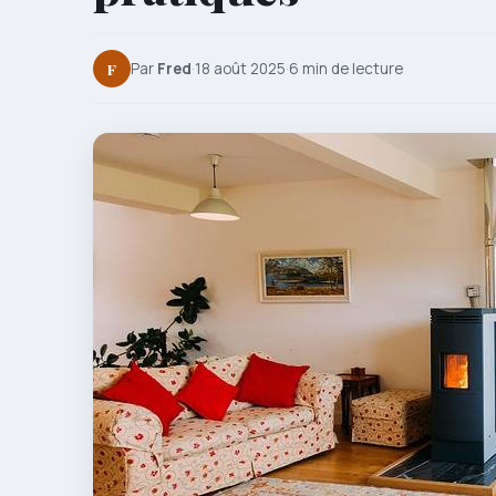
F
Par
Fred
·
18 août 2025
·
6 min de lecture