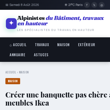
📅 Samedi 8 Août 2026
☀ 21°C Paris
f
𝕏
◎
Alpinistes
du Bâtiment, travaux
en hauteur
LES SPÉCIALISTES DU TRAVAIL EN HAUTEUR
⌂ ACCUEIL
TRAVAUX
MAISON
EXTÉRIEUR
ANNUAIRE
ASTUCES
ACCUEIL
›
MAISON
MAISON
Créer une banquette pas chère 
meubles Ikea