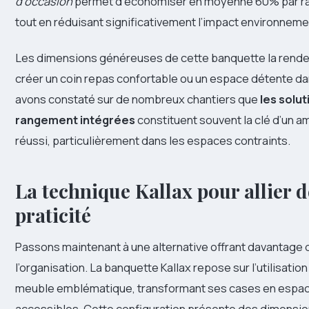
d’occasion
permet d’économiser en moyenne 60% par rap
tout en réduisant significativement l’impact environneme
Les dimensions généreuses de cette banquette la rende
créer un coin repas confortable ou un espace détente da
avons constaté sur de nombreux chantiers que
les solut
rangement intégrées
constituent souvent la clé d’un
réussi, particulièrement dans les espaces contraints.
La technique Kallax pour allier d
praticité
Passons maintenant à une alternative offrant davantage d
l’organisation. La banquette Kallax repose sur l’utilisatio
meuble emblématique, transformant ses cases en espa
accessibles. Cette configuration présente des dimension