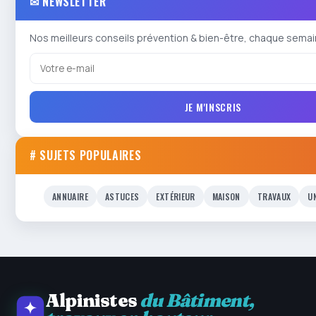
✉ NEWSLETTER
Nos meilleurs conseils prévention & bien-être, chaque semai
JE M'INSCRIS
# SUJETS POPULAIRES
ANNUAIRE
ASTUCES
EXTÉRIEUR
MAISON
TRAVAUX
U
Alpinistes
du Bâtiment,