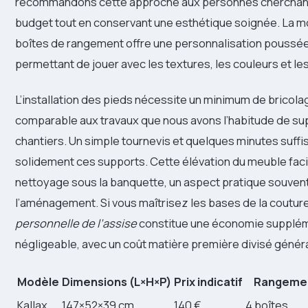
recommandons cette approche aux personnes cherchant 
budget tout en conservant une esthétique soignée. La m
boîtes de rangement offre une personnalisation poussée
permettant de jouer avec les textures, les couleurs et le
L’installation des pieds nécessite un minimum de bricolag
comparable aux travaux que nous avons l’habitude de sup
chantiers. Un simple tournevis et quelques minutes suffis
solidement ces supports. Cette élévation du meuble faci
nettoyage sous la banquette, un aspect pratique souvent
l’aménagement. Si vous maîtrisez les bases de la coutur
personnelle de l’assise
constitue une économie supplém
négligeable, avec un coût matière première divisé génér
Modèle
Dimensions (L×H×P)
Prix indicatif
Rangeme
Kallax
147×52×39 cm
140 €
4 boîtes