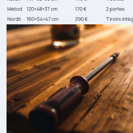
Metod
120×48×37 cm
170 €
2 portes
Nordli
160×54×47 cm
290 €
Tiroirs inté