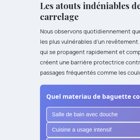
Les atouts indéniables de
carrelage
Nous observons quotidiennement q
les plus vulnérables d’un revêtement
qui se propagent rapidement et compr
créent une barrière protectrice cont
passages fréquentés comme les couloi
Quel materiau de baguette con
Salle de bain avec douche
Cuisine a usage intensif