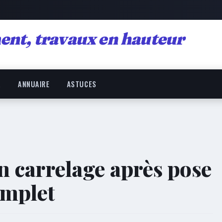
ent, travaux en hauteur
R
ANNUAIRE
ASTUCES
on carrelage après pose
omplet