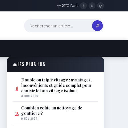
☀ 21°C Paris
f
𝕏
◎
🔎
🔥
LES PLUS LUS
Double ou triple vitrage : avantages,
inconvénients et guide complet pour
1
choisir le bon vitrage isolant
3 JUIN 2025
Combien coûte un nettoyage de
2
gouttière ?
9 NOV 2024