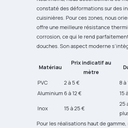
constaté des déformations sur des in
cuisinières. Pour ces zones, nous ori
offre une meilleure résistance thermi
corrosion, ce qui le rend parfaitem
douches. Son aspect moderne s’intèg
Prix indicatif au
Matériau
Du
mètre
PVC
2 à 5 €
8 à
Aluminium
6 à 12 €
15 
25 
Inox
15 à 25 €
plu
Pour les réalisations haut de gamme, 