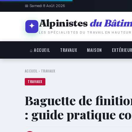
📅 Samedi 8 Août 2026
Alpinistes
du Bâtim
LES SPÉCIALISTES DU TRAVAIL EN HAUTEUR
⌂ ACCUEIL
TRAVAUX
MAISON
EXTÉRIEU
ACCUEIL
›
TRAVAUX
TRAVAUX
Baguette de finiti
: guide pratique c