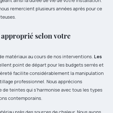
eant ainsi la durée de vie de votre installation.
nous remercient plusieurs années après pour ce
ûteuses.
 approprié selon votre
de matériaux au cours de nos interventions.
Les
lent point de départ pour les budgets serrés et
égèreté facilite considérablement la manipulation
utillage professionnel. Nous apprécions
de teintes qui s’harmonise avec tous les types
 tons contemporains.
tériau près des sources de chaleur. Nous avons