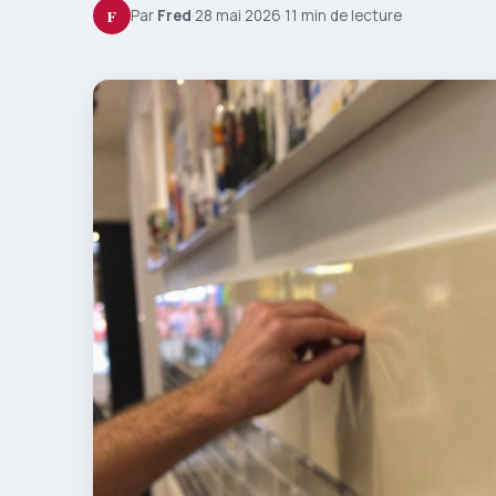
F
Par
Fred
·
28 mai 2026
·
11 min de lecture