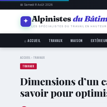
📅 Samedi 8 Août 2026
Alpinistes
du Bâtim
LES SPÉCIALISTES DU TRAVAIL EN HAUTEUR
⌂ ACCUEIL
TRAVAUX
MAISON
EXTÉRIEU
ACCUEIL
›
TRAVAUX
TRAVAUX
Dimensions d’un ca
savoir pour optimi