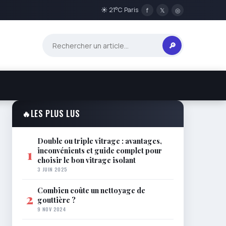
☀ 21°C Paris
f
𝕏
◎
🔎
🔥
LES PLUS LUS
Double ou triple vitrage : avantages,
inconvénients et guide complet pour
1
choisir le bon vitrage isolant
3 JUIN 2025
Combien coûte un nettoyage de
2
gouttière ?
9 NOV 2024