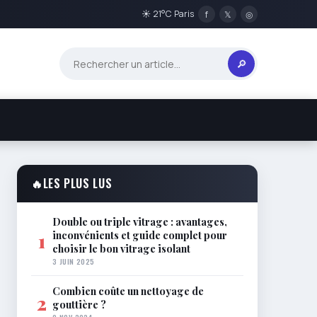
☀ 21°C Paris
f
𝕏
◎
🔎
🔥
LES PLUS LUS
Double ou triple vitrage : avantages,
inconvénients et guide complet pour
1
choisir le bon vitrage isolant
3 JUIN 2025
Combien coûte un nettoyage de
2
gouttière ?