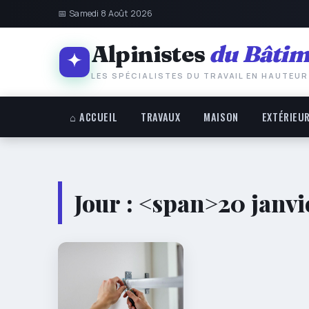
📅 Samedi 8 Août 2026
Alpinistes
du Bâtim
LES SPÉCIALISTES DU TRAVAIL EN HAUTEUR
⌂ ACCUEIL
TRAVAUX
MAISON
EXTÉRIEU
Jour : <span>20 janv