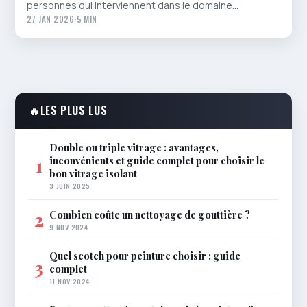
personnes qui interviennent dans le domaine…
27 JAN 2026
·
5 MIN
🔥
LES PLUS LUS
Double ou triple vitrage : avantages,
inconvénients et guide complet pour choisir le
1
bon vitrage isolant
3 JUIN 2025
Combien coûte un nettoyage de gouttière ?
2
9 NOV 2024
Quel scotch pour peinture choisir : guide
3
complet
11 NOV 2024