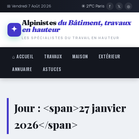
📅 Vendredi 7 Août 2026
☀ 21°C Paris
f
𝕏
◎
Alpinistes
du Bâtiment, travaux
en hauteur
LES SPÉCIALISTES DU TRAVAIL EN HAUTEUR
⌂ ACCUEIL
TRAVAUX
MAISON
EXTÉRIEUR
ANNUAIRE
ASTUCES
Jour : <span>27 janvier
2026</span>