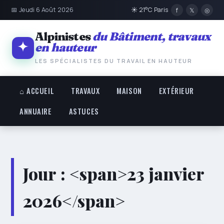
📅 Jeudi 6 Août 2026
☀ 21°C Paris
f
𝕏
◎
Alpinistes
du Bâtiment, travaux
en hauteur
LES SPÉCIALISTES DU TRAVAIL EN HAUTEUR
⌂ ACCUEIL
TRAVAUX
MAISON
EXTÉRIEUR
ANNUAIRE
ASTUCES
Jour : <span>23 janvier
2026</span>